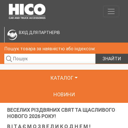
ВХІД ДЛЯ ПАРТНЕРІВ
Пошук товара за наявністю або індексом:
ЗНАЙТИ
КАТАЛОГ
НОВИНИ
ВЕСЕЛИХ РІЗДВЯНИХ СВЯТ ТА ЩАСЛИВОГО
НОВОГО 2026 РОКУ!
В І Т А Є М О З В Е Л И К О Д Н Е М !