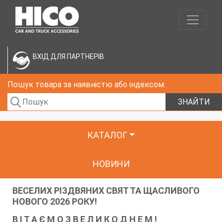
ВХІД ДЛЯ ПАРТНЕРІВ
Пошук товара за наявністю або індексом:
ЗНАЙТИ
КАТАЛОГ
НОВИНИ
ВЕСЕЛИХ РІЗДВЯНИХ СВЯТ ТА ЩАСЛИВОГО
НОВОГО 2026 РОКУ!
В І Т А Є М О З В Е Л И К О Д Н Е М !