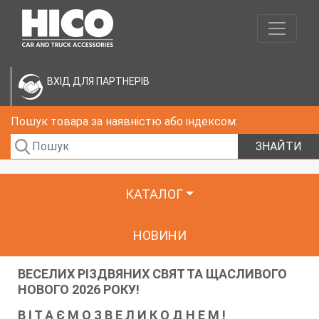
ВХІД ДЛЯ ПАРТНЕРІВ
Пошук товара за наявністю або індексом:
ЗНАЙТИ
КАТАЛОГ
НОВИНИ
ВЕСЕЛИХ РІЗДВЯНИХ СВЯТ ТА ЩАСЛИВОГО
НОВОГО 2026 РОКУ!
В І Т А Є М О З В Е Л И К О Д Н Е М !