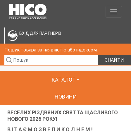
ВХІД ДЛЯ ПАРТНЕРІВ
Пошук товара за наявністю або індексом:
ЗНАЙТИ
КАТАЛОГ
НОВИНИ
ВЕСЕЛИХ РІЗДВЯНИХ СВЯТ ТА ЩАСЛИВОГО
НОВОГО 2026 РОКУ!
В І Т А Є М О З В Е Л И К О Д Н Е М !