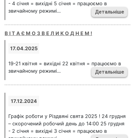
- 4 січня = вихідні 5 січня = працюємо в
звичайному режимі...
Детальніше
В І Т А Є М О З В Е Л И К О Д Н Е М !
17.04.2025
19-21 квітня = вихідні 22 квітня = працюємо в
звичайному режимі...
Детальніше
17.12.2024
Графік роботи у Різдвяні свята 2025 ! 24 грудня
– скорочений робочий день до 14:00 25 грудня
- 2 січня = вихідні 3 січня = працюємо в