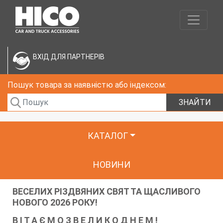
ВХІД ДЛЯ ПАРТНЕРІВ
Пошук товара за наявністю або індексом:
ЗНАЙТИ
КАТАЛОГ
НОВИНИ
ВЕСЕЛИХ РІЗДВЯНИХ СВЯТ ТА ЩАСЛИВОГО
НОВОГО 2026 РОКУ!
В І Т А Є М О З В Е Л И К О Д Н Е М !