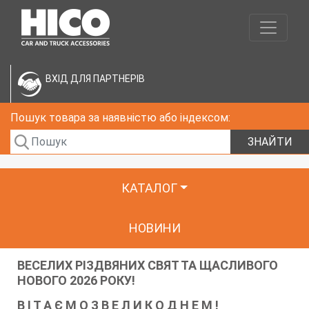
ВХІД ДЛЯ ПАРТНЕРІВ
Пошук товара за наявністю або індексом:
ЗНАЙТИ
КАТАЛОГ
НОВИНИ
ВЕСЕЛИХ РІЗДВЯНИХ СВЯТ ТА ЩАСЛИВОГО
НОВОГО 2026 РОКУ!
В І Т А Є М О З В Е Л И К О Д Н Е М !