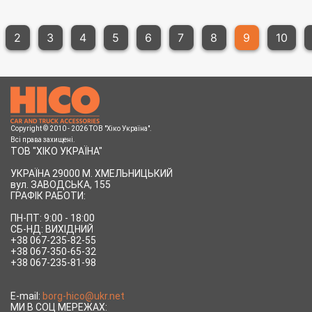
2
3
4
5
6
7
8
9
10
Copyright © 2010 - 2026 ТОВ "Хіко Україна".
Всі права захищені.
ТОВ "ХІКО УКРАЇНА"
УКРАЇНА 29000 М. ХМЕЛЬНИЦЬКИЙ
вул.
ЗАВОДСЬКА, 155
ГРАФІК РАБОТИ:
ПН-ПТ: 9:00 - 18:00
СБ-НД: ВИХІДНИЙ
+38 067-235-82-55
+38 067-350-65-32
+38 067-235-81-98
E-mail:
borg-hico@ukr.net
МИ В СОЦ МЕРЕЖАХ: